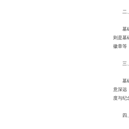
二、
墓碑的
则是墓
徽章等
三、
墓碑上
意深远
度与纪
四、