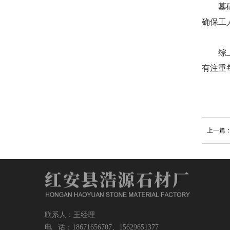
墓碑加
确保工
综上所
有注重
上一篇
联系人：王经理
电 话：18671656707、15629651377