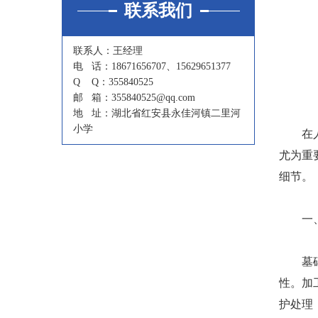
联系我们
联系人：王经理
电 话：18671656707、15629651377
Q Q：355840525
邮 箱：355840525@qq.com
地 址：湖北省红安县永佳河镇二里河
小学
在人生
尤为重
细节。
一、
墓碑的
性。加
护处理