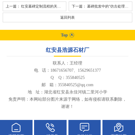
上一篇：
红安墓碑定制流程的关键一步：如何确认陵园对碑体尺寸与材质的具体限制？
下一篇：
墓碑批发中的“仿古处理”：做旧工艺是为了更耐看还是更耐候？
返回列表
Top
红安县浩源石材厂
联系人：王经理
电 话：18671656707、15629651377
Q Q：355840525
邮 箱：355840525@qq.com
地 址：湖北省红安县永佳河镇二里河小学
免责声明：本网站部分图片来源于网络，如有侵权请联系删除，
谢谢！