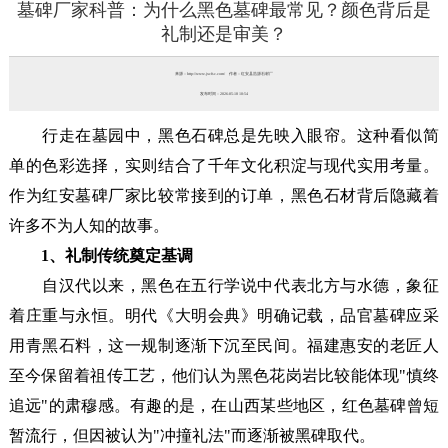
墓碑厂家科普：为什么黑色墓碑最常见？颜色背后是
礼制还是审美？
来源：http://www.jxcfsc.com/ 作者：红安县浩源石材厂
发布时间：2026-05-18 10:54
行走在墓园中，黑色石碑总是先映入眼帘。这种看似简
单的色彩选择，实则结合了千年文化积淀与现代实用考量。
作为
红安墓碑厂家
比较常接到的订单，黑色石材背后隐藏着
许多不为人知的故事。
1、礼制传统奠定基调
自汉代以来，黑色在五行学说中代表北方与水德，象征
着庄重与永恒。明代《大明会典》明确记载，品官墓碑应采
用青黑石料，这一规制逐渐下沉至民间。福建惠安的老匠人
至今保留着祖传工艺，他们认为黑色花岗岩比较能体现"慎终
追远"的肃穆感。有趣的是，在山西某些地区，红色墓碑曾短
暂流行，但因被认为"冲撞礼法"而逐渐被黑碑取代。