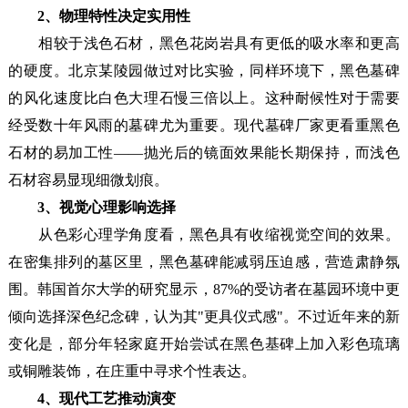
2、物理特性决定实用性
相较于浅色石材，黑色花岗岩具有更低的吸水率和更高
的硬度。北京某陵园做过对比实验，同样环境下，黑色墓碑
的风化速度比白色大理石慢三倍以上。这种耐候性对于需要
经受数十年风雨的墓碑尤为重要。现代墓碑厂家更看重黑色
石材的易加工性——抛光后的镜面效果能长期保持，而浅色
石材容易显现细微划痕。
3、视觉心理影响选择
从色彩心理学角度看，黑色具有收缩视觉空间的效果。
在密集排列的墓区里，黑色墓碑能减弱压迫感，营造肃静氛
围。韩国首尔大学的研究显示，87%的受访者在墓园环境中更
倾向选择深色纪念碑，认为其"更具仪式感"。不过近年来的新
变化是，部分年轻家庭开始尝试在黑色基碑上加入彩色琉璃
或铜雕装饰，在庄重中寻求个性表达。
4、现代工艺推动演变